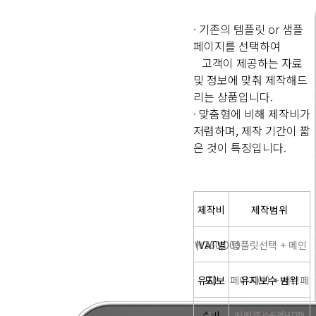
· 기존의 템플릿 or 샘플
페이지를 선택하여
고객이 제공하는 자료
및 정보에 맞춰 제작해드
리는 상품입니다.
· 맞춤형에 비해 제작비가
저렴하며, 제작 기간이 짧
은 것이 특징입니다.
제작비
제작범위
￦360,000
(VAT별
템플릿선택 + 메인
유지보
도)
페이지(1) + 서브페
유지보수 범위
수비
월
서버호스팅(HDD
이지(5) + 게시판