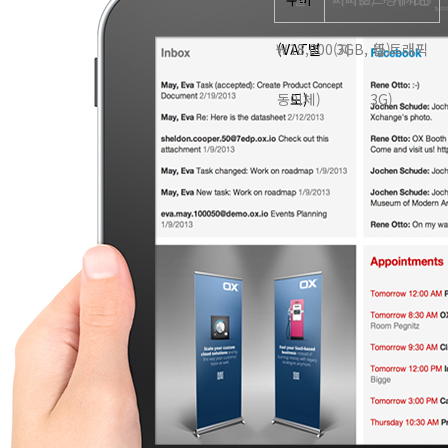
￦18,000(자
(VAT별
3GB, 월 트래픽
(5)
동이체)
도)
3G)